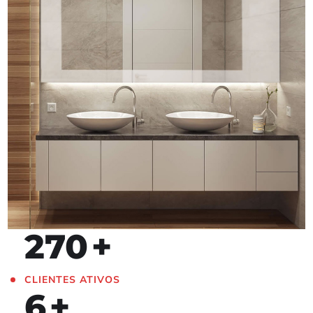
Magic Mirror
SITES
270
+
CLIENTES ATIVOS
6
+