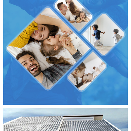
Planfamília
SITES