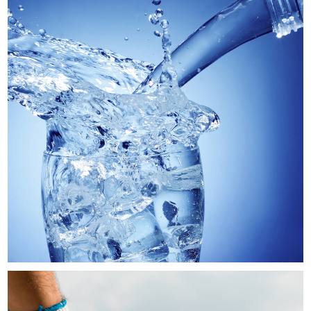
Vanágua
SITES